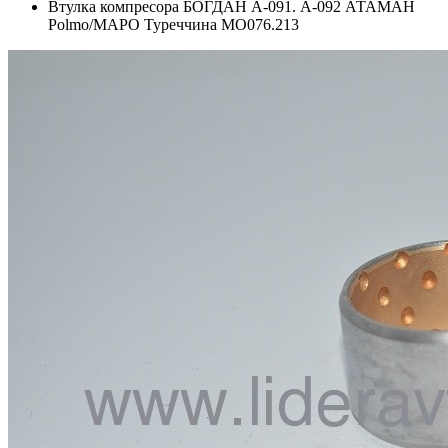
Втулка компресора БОГДАН А-091. А-092 АТАМАН
Polmo/МАРО Туреччина МО076.213