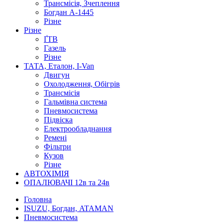
Трансмісія, Зчеплення
Богдан А-1445
Різне
Різне
ҐТВ
Газель
Різне
ТАТА, Еталон, I-Van
Двигун
Охолодження, Обігрів
Трансмісія
Гальмівна система
Пневмосистема
Підвіска
Електрообладнання
Ремені
Фільтри
Кузов
Різне
АВТОХІМІЯ
ОПАЛЮВАЧІ 12в та 24в
Головна
ISUZU, Богдан, ATAMAN
Пневмосистема