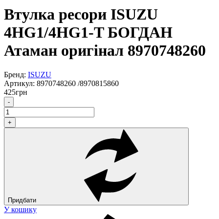
Втулка ресори ISUZU
4HG1/4HG1-T БОГДАН
Атаман оригінал 8970748260
Бренд:
ISUZU
Артикул:
8970748260 /8970815860
425
грн
-
+
Придбати
У кошику