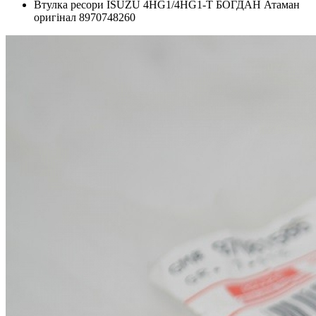
Втулка ресори ISUZU 4HG1/4HG1-T БОГДАН Атаман
оригінал 8970748260