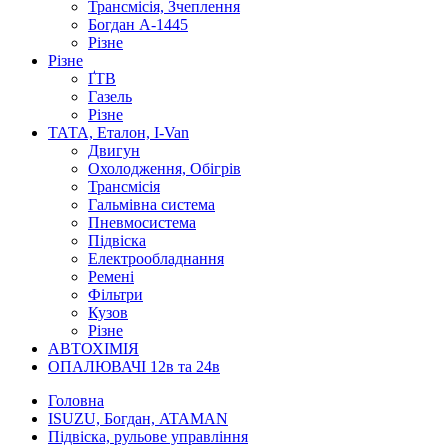
Трансмісія, Зчеплення
Богдан А-1445
Різне
Різне
ҐТВ
Газель
Різне
ТАТА, Еталон, I-Van
Двигун
Охолодження, Обігрів
Трансмісія
Гальмівна система
Пневмосистема
Підвіска
Електрообладнання
Ремені
Фільтри
Кузов
Різне
АВТОХІМІЯ
ОПАЛЮВАЧІ 12в та 24в
Головна
ISUZU, Богдан, ATAMAN
Підвіска, рульове управління