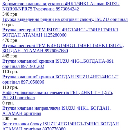
Коромисло клапана впускного 4HK1/6НК1 Ataman ISUZU
NQR90/NPR75 Туреччина 8973064242
340 грн.
Трубка відведення рідини на обігрівач салону, ISUZU оригінал
0 грн.
Втулка шестерні ГРМ ISUZU 4HG1/4HG1-T/4HE1T/4HK1
БОГДАН АТАМАН 1125280060
470 грн.
Втулка шестерні ГРМ В 4HG1/4HG1-T/4HE1T/4HK1 ISUZU,
БОГДАН, АТАМАН 8976067680
445 грн.
Втулка клапанної кришки ISUZU 4HG1,БОГДАНА-091
оригінал 8971901202
110 грн.
Втулка клапанної кришки БОГДАН ISUZU 4НЕ1/4HG1-T
оригінал 8971056896
110 грн.
Набір ущільнювальних елементів ГБЦ; 4НК1 Т = 1,575,
ISUZU оригінал
0 грн.
Втулка клапана направляюча ISUZU 4HK1, БОГДАН ,
АТАМАН оригінал
200 грн.
Болт головки блоку ISUZU 4HG1/4HG1-T/4НК1 БОГДАН
АТАМАН оригінал 8970776380