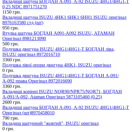
Вкладиші шатуна БОГДАН А-091, А-92 ISUZU 4HG1/4HG1-T
0,25 NDC 8971751270
1150 грн.
Вкладиші шатуна ISUZU 4HK1 6HK1 6HH1 ISUZU оригінал
8976163580 стд (шт)
950 грн.
Втулка шатуна БОГДАН А091-А092 ISUZU, АТАМАН
Оригінал 8981213090
500 грн.
Подушка двигуна ISUZU 4HG1/4HG1-T БОГДАН ліва,
ISUZU оригінал 8972016710
3360 грн.
Подушка лівої опори двигуна 4HK1, ISUZU оригінал
0 грн.
Подушка двигуна ISUZU 4HG1/4HG1-T БОГДАН А-091/
А-092 права Оригінал 8972016690
3360 грн.
Вкладиші корінні ISUZU NQR90/NPR75/NQR71, БОГДАН
А-091/А-092, Ataman Оригінал 5873105460 (0.25)
2600 грн.
Вкладиші шатуна БОГДАН А-091, А-92 ISUZU 4HG1/4HG1-T
Оригінал (шт)8970458010
790 грн.
Вкладиш шатунний "жовтий", ISUZU оригінал
0 грн.