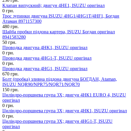
230 грн.
Клапан випускний; двигун 4HЕ1, ISUZU оригінал
0 грн.
Трос зупинки двигуна ISUZU 4HG1/4HG1T/4HF1, Богдан
Атаман 8971157300
480 грн.
Шайба пробки піддона картера, ISUZU Богдан оригінал
8941583280
50 грн.
Проводка двигуна 4HK1, ISUZU оригінал
0 грн.
Проводка двигуна 4HG1-T, ISUZU оригінал
0 грн.
Проводка двигуна 4HG1, ISUZU оригінал
670 грн.
Болт (пробка) зливна піддона двигуна БОГДАН, Ataman,
ISUZU NQR90/NPR75/NQR71/NQR70
150 грн.
Циліндро-поршнева група 3X; двигун 4HК1 EURO 4, ISUZU
оригінал
0 грн.
Циліндро-поршнева група 3X; двигун 4HК1, ISUZU оригінал
0 грн.
Циліндро-поршнева група 3X; двигун 4HG1-T, ISUZU
оригінал