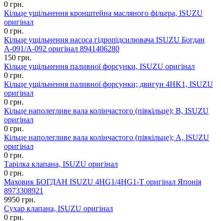
0 грн.
Кільце ущільнення кронштейна масляного фільтра, ISUZU
оригінал
0 грн.
Кільце ущільнення насоса гідропідсилювача ISUZU Богдан
А-091/А-092 оригінал 8941406280
150 грн.
Кільце ущільнення паливної форсунки, ISUZU оригінал
0 грн.
Кільце ущільнення паливної форсунки; двигун 4HK1, ISUZU
оригінал
0 грн.
Кільце наполегливе вала колінчастого (півкільце); В, ISUZU
оригінал
0 грн.
Кільце наполегливе вала колінчастого (півкільце); А, ISUZU
оригінал
0 грн.
Тарілка клапана, ISUZU оригінал
0 грн.
Маховик БОГДАН ISUZU 4HG1/4HG1-T оригінал Японія
8973308921
9950 грн.
Сухар клапана, ISUZU оригінал
0 грн.