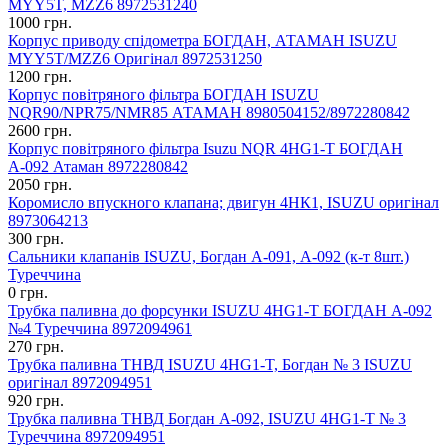
MYY5T, MZZ6 8972531240
1000 грн.
Корпус приводу спідометра БОГДАН, АТАМАН ISUZU
MYY5T/MZZ6 Оригінал 8972531250
1200 грн.
Корпус повітряного фільтра БОГДАН ISUZU
NQR90/NPR75/NMR85 АТАМАН 8980504152/8972280842
2600 грн.
Корпус повітряного фільтра Isuzu NQR 4HG1-T БОГДАН
А-092 Атаман 8972280842
2050 грн.
Коромисло впускного клапана; двигун 4HК1, ISUZU оригінал
8973064213
300 грн.
Сальники клапанів ISUZU, Богдан А-091, А-092 (к-т 8шт.)
Туреччина
0 грн.
Трубка паливна до форсунки ISUZU 4HG1-T БОГДАН А-092
№4 Туреччина 8972094961
270 грн.
Трубка паливна ТНВД ISUZU 4НG1-T, Богдан № 3 ISUZU
оригінал 8972094951
920 грн.
Трубка паливна ТНВД Богдан А-092, ISUZU 4НG1-T № 3
Туреччина 8972094951