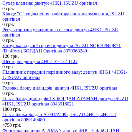
Сухар клапана; двигун 4НК1, ISUZU оригінал
0 грн.
Кільце "С" ущільнення радіатора системи змащення, ISUZU
оригінал
0 грн.
Регулятор тиску паливного насоса; двигун 4HK1, ISUZU
оригінал
0 грн.
Заглушка водяної сорочки двигуна ISUZU NQR70/NQR71
(D=40мм) БОГДАН Оригінал 8970968240
120 грн.
Шестерня двигуна 4HG1 Z=122 TLG
0 грн.
Підшипник передній первинного валу; двигун 4HG1 / 4HG1-
T, ISUZU оригінал
0 грн.
Головка блоку циліндрів; двигун 4HК1, ISUZU оригінал
0 грн.
Гільза блоку циліндрів 1Х БОГДАН АТАМАН двигун ISUZU
4HК1, ISUZU оригінал 8943916021
1800 грн.
Гільза блока Богдан А-091/А-092, ISUZU 4HG1, 4HG1-T,
оригінал 8980140480
4750 грн.
Форсунка паливна ATAMAN двигун 4HК1 E-4, БОГДАН