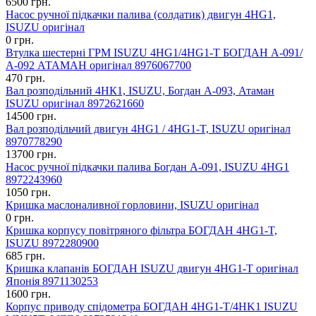
6500 грн.
Насос ручної підкачки палива (солдатик) двигун 4HG1,
ISUZU оригінал
0 грн.
Втулка шестерні ГРМ ISUZU 4HG1/4HG1-T БОГДАН А-091/
А-092 АТАМАН оригінал 8976067700
470 грн.
Вал розподільний 4HК1, ISUZU, Богдан А-093, Атаман
ISUZU оригінал 8972621660
14500 грн.
Вал розподільчий двигун 4HG1 / 4HG1-T, ISUZU оригінал
8970778290
13700 грн.
Насос ручної підкачки палива Богдан А-091, ISUZU 4HG1
8972243960
1050 грн.
Кришка маслоналивної горловини, ISUZU оригінал
0 грн.
Кришка корпусу повітряного фільтра БОГДАН 4HG1-T,
ISUZU 8972280900
685 грн.
Кришка клапанів БОГДАН ISUZU двигун 4HG1-T оригінал
Японія 8971130253
1600 грн.
Корпус приводу спідометра БОГДАН 4HG1-T/4HK1 ISUZU