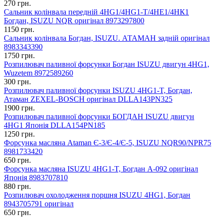
270 грн.
Сальник колінвала передній 4HG1/4HG1-T/4НЕ1/4НК1
Богдан, ISUZU NQR оригінал 8973297800
1150 грн.
Сальник колінвала Богдан, ISUZU. АТАМАН задній оригінал
8983343390
1750 грн.
Розпилювач паливної форсунки Богдан ISUZU двигун 4HG1,
Wuzetem 8972589260
300 грн.
Розпилювач паливної форсунки ISUZU 4HG1-T, Богдан,
Атаман ZEXEL-BOSCH оригінал DLLA143PN325
1900 грн.
Розпилювач паливної форсунки БОГДАН ISUZU двигун
4HG1 Японія DLLA154PN185
1250 грн.
Форсунка масляна Ataman Є-3/Є-4/Є-5, ISUZU NQR90/NPR75
8981733420
650 грн.
Форсунка масляна ISUZU 4HG1-T, Богдан А-092 оригінал
Японія 8983707810
880 грн.
Розпилювач охолодження поршня ISUZU 4HG1, Богдан
8943705791 оригінал
650 грн.