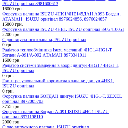
ISUZU оригінал 8981600613
16000 грн.
Форсунка паливна ISUZU 4HK1/4HE145ДАН А093 Богдан ,
АТАМАН , ISUZU оригінал 8976024856, 8976024857
15800 грн.
Форсунка паливна ISUZU 4НЕ1, ISUZU оригінал 8972410051
2200 грн.
Сідло впускного клапана, ISUZU оригінал
0 грн.
Радіатор теплообмінника Isuzu масляний 4HG1/4HG1-T
Богдан А-091/А-092 АТАМАН 8973341011
1600 грн.
Радіатор системи змащення в зборі; двигун 4HG1 / 4HG1-T,
ISUZU оригінал
0 грн.
Гвинт регулювальний коромисла клапана; двигун 4HK1,
ISUZU оригінал
0 грн.
Форсунка паливна БОГДАН двигун ISUZU 4HG1-Т, ZEXEL
оригінал 8972005703
3755 грн.
Форсунка паливна Богдан А-091 ISUZU 4HG1 ISUZU
оригінал 8971198110
2000 грн.
Сідло випускного клапана, ISUZU оригінал