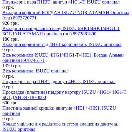
Плунжерна пара ПНВТ; двигун 4HG1-T, ISUZU оригінал
0 грн.
Вкладиш корінний БОГДАН ISUZU NQR АТАМАН Оригінал
(стд) 8973720771
920 грн.
Вкладиш розподільного валу ISUZU 6HK1/4HK1/4HG1-T
БОГДАН АТАМАН оригінал (шт) 8973861890
180 грн.
Вкладиш корінний стд 4НЕ1 коричневий, ISUZU оригінал
0 грн.
Вісь коромисел ISUZU 4HG1/4HG1-T/4НЕ1, Богдан Атаман
оригінал 8970746171
1350 грн.
Вісь коромисла, ISUZU оригінал
0 грн.
Плунжерна пара ПНВТ; двигун 4HG1, ISUZU оригінал
0 грн.
Прокладка (пластина) піддону картеру ISUZU 4HG1/4HG1-T
БОГДАН 8971870000
600 грн.
Пластина задньої кришки двигуна 4НЕ1 / 4НК1, ISUZU
оригінал
0 грн.
Кільце ущільнення радіатора системи змащення двигуна,
ISUZU оригінал