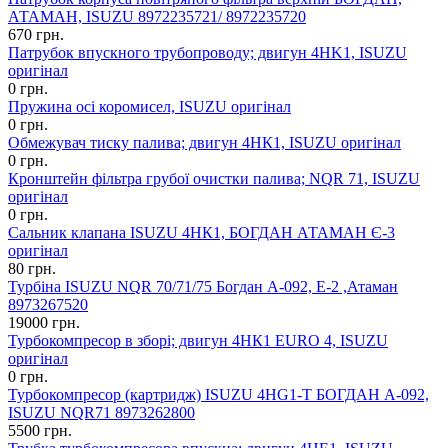
АТАМАН, ISUZU 8972235721/ 8972235720
670 грн.
Патрубок впускного трубопроводу; двигун 4HK1, ISUZU
оригінал
0 грн.
Пружина осі коромисел, ISUZU оригінал
0 грн.
Обмежувач тиску палива; двигун 4НК1, ISUZU оригінал
0 грн.
Кронштейн фільтра грубої очистки палива; NQR 71, ISUZU
оригінал
0 грн.
Сальник клапана ISUZU 4НК1, БОГДАН АТАМАН Є-3
оригінал
80 грн.
Турбіна ISUZU NQR 70/71/75 Богдан А-092, Е-2 ,Атаман
8973267520
19000 грн.
Турбокомпресор в зборі; двигун 4НК1 EURO 4, ISUZU
оригінал
0 грн.
Турбокомпресор (картридж) ISUZU 4HG1-T БОГДАН А-092,
ISUZU NQR71 8973262800
5500 грн.