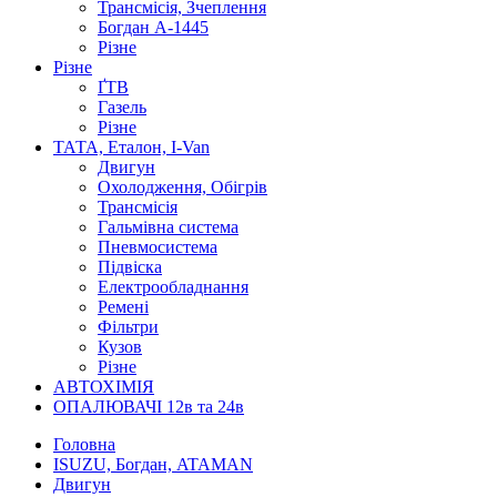
Трансмісія, Зчеплення
Богдан А-1445
Різне
Різне
ҐТВ
Газель
Різне
ТАТА, Еталон, I-Van
Двигун
Охолодження, Обігрів
Трансмісія
Гальмівна система
Пневмосистема
Підвіска
Електрообладнання
Ремені
Фільтри
Кузов
Різне
АВТОХІМІЯ
ОПАЛЮВАЧІ 12в та 24в
Головна
ISUZU, Богдан, ATAMAN
Двигун