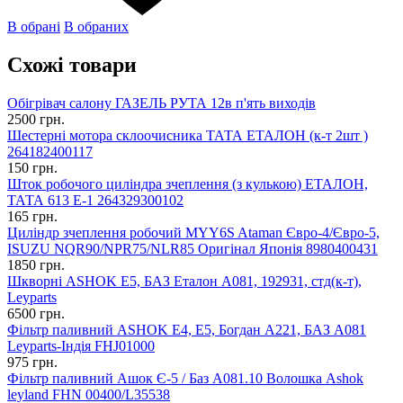
В обрані
В обраних
Схожі товари
Обігрівач салону ГАЗЕЛЬ РУТА 12в п'ять виходів
2500 грн.
Шестерні мотора склоочисника ТАТА ЕТАЛОН (к-т 2шт )
264182400117
150 грн.
Шток робочого циліндра зчеплення (з кулькою) ЕТАЛОН,
ТАТА 613 Е-1 264329300102
165 грн.
Циліндр зчеплення робочий MYY6S Ataman Євро-4/Євро-5,
ISUZU NQR90/NPR75/NLR85 Оригінал Японія 8980400431
1850 грн.
Шкворні ASHOK E5, БАЗ Еталон А081, 192931, стд(к-т),
Leyparts
6500 грн.
Фільтр паливний ASHOK Е4, Е5, Богдан А221, БАЗ А081
Leyparts-Індія FHJ01000
975 грн.
Фільтр паливний Ашок Є-5 / Баз А081.10 Волошка Ashok
leyland FHN 00400/L35538