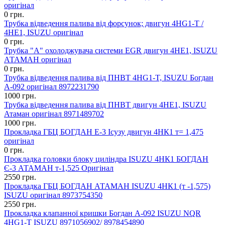
оригінал
0 грн.
Трубка відведення палива від форсунок; двигун 4HG1-T /
4НЕ1, ISUZU оригінал
0 грн.
Трубка "А" охолоджувача системи EGR двигун 4НE1, ISUZU
АТАМАН оригінал
0 грн.
Трубка відведення палива від ПНВТ 4HG1-T, ISUZU Богдан
А-092 оригінал 8972231790
1000 грн.
Трубка відведення палива від ПНВТ двигун 4НЕ1, ISUZU
Атаман оригінал 8971489702
1000 грн.
Прокладка ГБЦ БОГДАН Е-3 Ісузу двигун 4НК1 т= 1,475
оригінал
0 грн.
Прокладка головки блоку циліндра ISUZU 4НК1 БОГДАН
Є-3 АТАМАН т-1,525 Оригінал
2550 грн.
Прокладка ГБЦ БОГДАН АТАМАН ISUZU 4НК1 (т -1,575)
ISUZU оригінал 8973754350
2550 грн.
Прокладка клапанної кришки Богдан А-092 ISUZU NQR
4HG1-T ISUZU 8971056902/ 8978454890