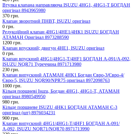
Втулка клапана направляюча ISUZU 4HG1, 4HG1-T БОГДАН
оригінал 8943965980
370 грн.
Клапан зворотний ПНВТ, ISUZU оригінал
0 грн.
Редукційний клапан 4HG1/4HE1/4НК1 ISUZU БОГДАН
АТАМАН Оригінал 8973288590
1200 грн.
Клапан впускний; двигун 4HЕ1, ISUZU оригінал
0 грн.
Клапан впускний 4HG1/4HG1-T/4HF1 БОГДАН А-091/А-092,
ISUZU NQR71 Туреччина 8971713980
230 грн.
Клапан випускний АТАМАН 4НК1 Богдан Євро-3/Євро-4/
Євро-5, ISUZU NQR90/NPR75 оригінал 8972098763
1000 грн.
Кільця поршневі Isuzu, Богдан 4HG1, 4HG1-T, АТАМАН
оригінал 8980549950
980 грн.
Кільце поршневе ISUZU 4HK1 БОГДАН АТАМАН Є-3
оригінал (шт) 8976034231
900 грн.
Клапан випускний 4HG1/4HG1-T/4HF1 БОГДАН А-091/
А-092, ISUZU NQR71/NQR70 8971713990