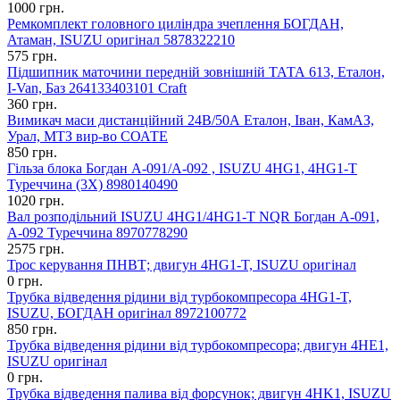
1000 грн.
Ремкомплект головного циліндра зчеплення БОГДАН,
Атаман, ISUZU оригінал 5878322210
575 грн.
Підшипник маточини передній зовнішній ТАТА 613, Еталон,
I-Van, Баз 264133403101 Craft
360 грн.
Вимикач маси дистанційний 24В/50А Еталон, Іван, КамАЗ,
Урал, МТЗ вир-во СОАТЕ
850 грн.
Гільза блока Богдан А-091/А-092 , ISUZU 4HG1, 4HG1-T
Туреччина (3X) 8980140490
1020 грн.
Вал розподільний ISUZU 4HG1/4HG1-T NQR Богдан А-091,
А-092 Туреччина 8970778290
2575 грн.
Трос керування ПНВТ; двигун 4HG1-T, ISUZU оригінал
0 грн.
Трубка відведення рідини від турбокомпресора 4HG1-T,
ISUZU, БОГДАН оригінал 8972100772
850 грн.
Трубка відведення рідини від турбокомпресора; двигун 4НЕ1,
ISUZU оригінал
0 грн.
Трубка відведення палива від форсунок; двигун 4HK1, ISUZU