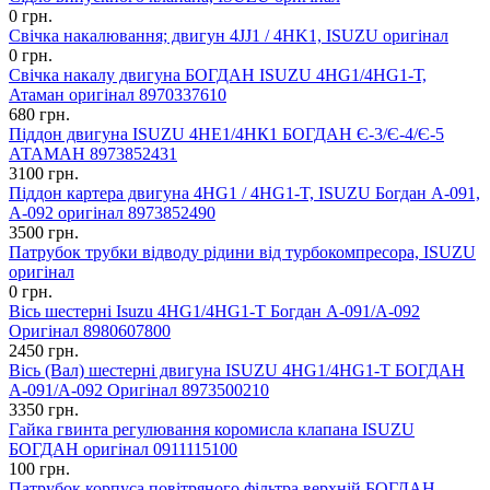
0 грн.
Свічка накалювання; двигун 4JJ1 / 4HK1, ISUZU оригінал
0 грн.
Свічка накалу двигуна БОГДАН ISUZU 4HG1/4HG1-Т,
Атаман оригінал 8970337610
680 грн.
Піддон двигуна ISUZU 4НЕ1/4НК1 БОГДАН Є-3/Є-4/Є-5
АТАМАН 8973852431
3100 грн.
Піддон картера двигуна 4HG1 / 4HG1-T, ISUZU Богдан А-091,
А-092 оригінал 8973852490
3500 грн.
Патрубок трубки відводу рідини від турбокомпресора, ISUZU
оригінал
0 грн.
Вісь шестерні Isuzu 4HG1/4HG1-T Богдан А-091/А-092
Оригінал 8980607800
2450 грн.
Вісь (Вал) шестерні двигуна ISUZU 4HG1/4HG1-T БОГДАН
А-091/А-092 Оригінал 8973500210
3350 грн.
Гайка гвинта регулювання коромисла клапана ISUZU
БОГДАН оригінал 0911115100
100 грн.
Патрубок корпуса повітряного фільтра верхній БОГДАН,