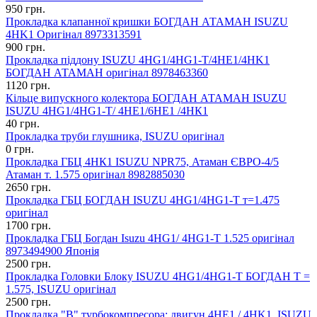
950 грн.
Прокладка клапанної кришки БОГДАН АТАМАН ISUZU
4HK1 Оригінал 8973313591
900 грн.
Прокладка піддону ISUZU 4HG1/4HG1-T/4HE1/4HK1
БОГДАН АТАМАН оригінал 8978463360
1120 грн.
Кільце випускного колектора БОГДАН АТАМАН ISUZU
ISUZU 4HG1/4HG1-T/ 4HЕ1/6НЕ1 /4НК1
40 грн.
Прокладка труби глушника, ISUZU оригінал
0 грн.
Прокладка ГБЦ 4НК1 ISUZU NPR75, Атаман ЄВРО-4/5
Атаман т. 1.575 оригінал 8982885030
2650 грн.
Прокладка ГБЦ БОГДАН ISUZU 4HG1/4HG1-T т=1.475
оригінал
1700 грн.
Прокладка ГБЦ Богдан Isuzu 4HG1/ 4HG1-T 1.525 оригінал
8973494900 Японія
2500 грн.
Прокладка Головки Блоку ISUZU 4HG1/4HG1-T БОГДАН Т =
1.575, ISUZU оригінал
2500 грн.
Прокладка "В" турбокомпресора; двигун 4HE1 / 4HK1, ISUZU