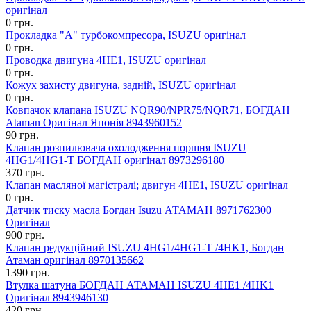
оригінал
0 грн.
Прокладка "А" турбокомпресора, ISUZU оригінал
0 грн.
Проводка двигуна 4HЕ1, ISUZU оригінал
0 грн.
Кожух захисту двигуна, задній, ISUZU оригінал
0 грн.
Ковпачок клапана ISUZU NQR90/NPR75/NQR71, БОГДАН
Ataman Оригінал Японія 8943960152
90 грн.
Клапан розпилювача охолодження поршня ISUZU
4HG1/4HG1-T БОГДАН оригінал 8973296180
370 грн.
Клапан масляної магістралі; двигун 4НЕ1, ISUZU оригінал
0 грн.
Датчик тиску масла Богдан Isuzu АТАМАН 8971762300
Оригінал
900 грн.
Клапан редукційний ISUZU 4HG1/4HG1-T /4HK1, Богдан
Атаман оригінал 8970135662
1390 грн.
Втулка шатуна БОГДАН АТАМАН ISUZU 4HE1 /4HK1
Оригінал 8943946130
420 грн.